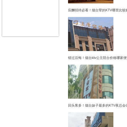
应酬招待必看！烟台荤的KTV哪里比较
错过后悔！烟台ktv公主陪台价格哪家便
回头客多！烟台妹子最多的KTV夜总会