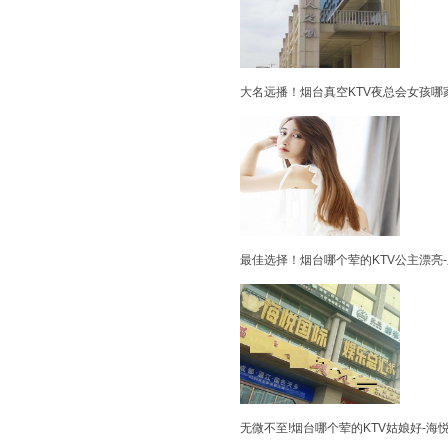
大名远播！烟台真空KTV夜总会女孩哪
最佳选择！烟台哪个荤的KTV公主漂亮
无微不至!烟台哪个荤的KTV姑娘好-海