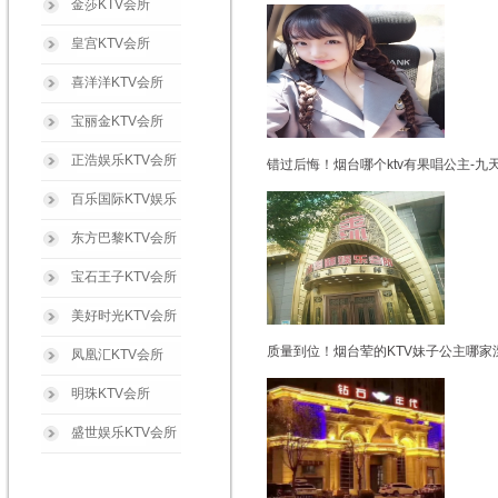
金莎KTV会所
皇宫KTV会所
喜洋洋KTV会所
宝丽金KTV会所
正浩娱乐KTV会所
错过后悔！烟台哪个ktv有果唱公主-九
百乐国际KTV娱乐
东方巴黎KTV会所
宝石王子KTV会所
美好时光KTV会所
质量到位！烟台荤的KTV妹子公主哪家
凤凰汇KTV会所
明珠KTV会所
盛世娱乐KTV会所