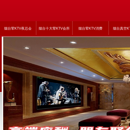
烟台荤KTV夜总会
烟台十大荤KTV会所
烟台荤KTV消费
烟台真空K